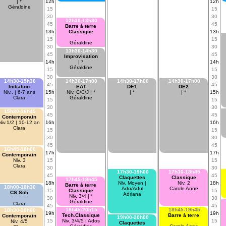
| *
12h
12h
Géraldine
15
15
30
30
12h30-13h30
45
45
Barre à terre
13h
Classique
13h
15
15
Géraldine
30
30
13h30-14h30
45
45
Improvisation
14h
| *
14h
Géraldine
15
15
30
30
14h30-15h30
14h30-17h00
14h30-17h00
14h30-17h00
45
45
Initiation
EAT
DE1
DE2
Niv.. | 6-7 ans
15h
Niv. C/C/J | *
| *
| *
15h
Clara
Géraldine
15
15
30
30
15h30-16h45
45
45
Contemporain
Niv.1/2 | 10-12 an
16h
16h
Clara
15
15
30
30
45
45
16h45-18h00
17h
17h
Contemporain
Niv. 3
15
15
Clara
30
30
17h30-19h00
17h30-18h45
45
45
Claquettes
Classique
17h45-18h45
18h
Niv. Moyen |
Niv. 2
18h
Barre à terre
18h00-18h30
Ado/Adul
Carole Anne
15
Classique
15
CS Soli
Adriana
Niv. 3/4 | *
30
30
Géraldine
Clara
45
45
18h45-20h15
18h45-19h45
18h30-20h00
19h
19h
Tech.Classique
Barre à terre
Contemporain
19h00-20h00
15
Niv. 3/4/5 | Ados
15
Niv. 4/5
Claquettes