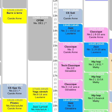
12h
15
30
12h30-13h30
12h30-13h30
45
Barre à terre
CS Soli
13h
| *
13h00-16h00
Carole Anne
Carole Anne
15
CFDM
Niv. DE1 | *
30
13h30-14h45
45
Jazz
13h45-14h45
14h
Niv. 2 | 10/12 an
Classique
Lauriane
15
Niv.1 | 8-10 ans
Carole Anne
30
45
14h45-16h00
14h45-15h45
15h
Classique
Jazz
15
Niv. 2
Niv. 1 | 8-10 ans
Carole Anne
Lauriane
30
45
15h45-16h45
16h
Hip hop
16h00-17h15
15
Niv.1 | 8/11 *
Tech.Classique
Maiky
30
Niv.1/2
Géraldine
45
16h45-18h00
17h
Hip hop
15
Niv.2 | 11/14
17h15-18h30
Maiky
30
Classique
17h30-18h30
45
Niv.3 | 12 ans e
CS Gpe CL
17h45-18h45
Géraldine
Niv.1/2 | *
18h
Yoga stretch
18h00-19h15
Carole Anne
Niv.8-14 ans
15
Hip hop
Lauriane
30
Niv.3 | Avancé
18h30-19h30
18h30-20h00
Maiky
45
Pilates
Jazz
18h45-19h45
Niv.Ado/adulte
19h
Niv. 3
Jazz Lyrical
Carole Anne
Géraldine
Niv.Ado/adult. |
15
19h15-20h15