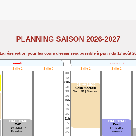
PLANNING SAISON 2026-2027
La réservation pour les cours d'essai sera possible à partir du 17 août 2
mardi
mercredi
Salle 2
Salle 3
Salle 1
Salle 2
30
45
09h
09h00-11h30
15
Contemporain
30
Niv.ERD | Mastercl
45
10h
15
30
45
11h
11h00-12h30
11h00-12h00
15
EAT
Eveil
Niv. Jazz | *
30
| 4- 5 ans
Géraldine
Lauriane
45