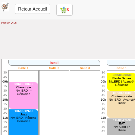
Retour Accueil
0
Version 2.05
lundi
Salle 1
Salle 2
Salle 3
Salle 1
30
30
08h30-09h30
45
45
Renfo Danse
09h
09h
Niv.ERD | Avancé*
09h00-10h30
Géraldine
15
15
Classique
30
Niv. ERD | *
30
09h30-11h00
Géraldine
45
45
Contemporain
10h
10h
Niv. ERD | Avancé*
Diane
15
15
30
30
10h30-12h30
45
45
Jazz
11h
Niv. ERD | Réperto
11h
11h00-12h30
Géraldine
15
15
EAT
30
30
Niv. Cont | *
Diane
45
45