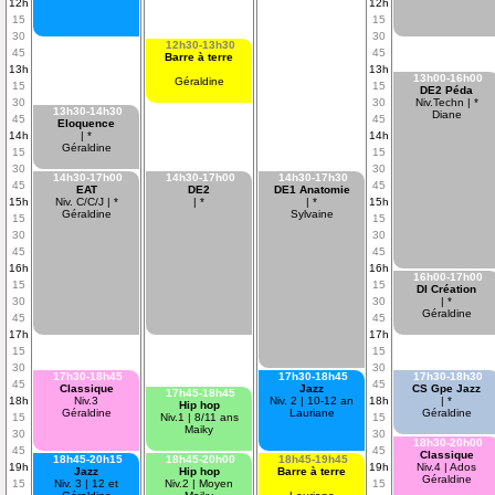
12h
12h
15
15
30
30
12h30-13h30
45
45
Barre à terre
13h
13h
13h00-16h00
Géraldine
15
15
DE2 Péda
30
30
Niv.Techn | *
13h30-14h30
Diane
45
45
Eloquence
14h
| *
14h
Géraldine
15
15
30
30
14h30-17h00
14h30-17h00
14h30-17h30
45
45
EAT
DE2
DE1 Anatomie
15h
Niv. C/C/J | *
| *
| *
15h
Géraldine
Sylvaine
15
15
30
30
45
45
16h
16h
16h00-17h00
15
15
DI Création
30
30
| *
Géraldine
45
45
17h
17h
15
15
30
30
17h30-18h45
17h30-18h45
17h30-18h30
45
45
Classique
Jazz
CS Gpe Jazz
17h45-18h45
18h
Niv.3
Niv. 2 | 10-12 an
18h
| *
Hip hop
Géraldine
Lauriane
Géraldine
15
Niv.1 | 8/11 ans
15
Maiky
30
30
18h30-20h00
45
45
Classique
18h45-20h15
18h45-20h00
18h45-19h45
19h
19h
Niv.4 | Ados
Jazz
Hip hop
Barre à terre
Géraldine
15
Niv. 3 | 12 et
Niv.2 | Moyen
15