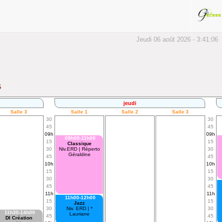
Jeudi 06 août 2026 - 3:41:06
6
jeudi
Salle 3
Salle 1
Salle 2
Salle 3
30
30
45
45
09h
09h
09h00-11h00
15
15
Classique
30
Niv.ERD | Réperto
30
Géraldine
45
45
10h
10h
15
15
30
30
45
45
11h
11h
11h00-12h00
15
15
Jazz
30
Niv. ERD | *
30
11h30-14h00
Lauriane
45
45
DI Création