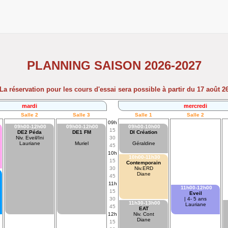
PLANNING SAISON 2026-2027
La réservation pour les cours d'essai sera possible à partir du 17 août 2
mardi
mercredi
Salle 2
Salle 3
Salle 1
Salle 2
09h
09h00-12h00
09h00-12h00
09h00-10h00
15
DE2 Péda
DE1 FM
DI Création
Niv. Eveil/Ini
30
Lauriane
Muriel
Géraldine
45
10h
10h00-11h30
15
Contemporain
30
Niv.ERD
Diane
45
11h
11h00-12h00
15
Eveil
30
| 4- 5 ans
11h30-13h00
Lauriane
45
EAT
12h
Niv. Cont
Diane
15