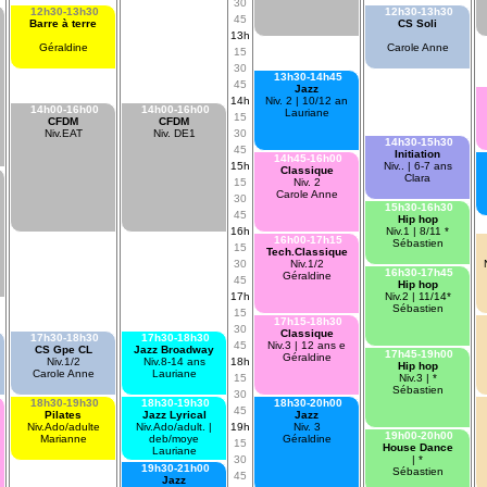
30
12h30-13h30
12h30-13h30
45
Barre à terre
CS Soli
13h
Géraldine
Carole Anne
15
30
13h30-14h45
45
Jazz
14h
Niv. 2 | 10/12 an
14h00-16h00
14h00-16h00
Lauriane
15
CFDM
CFDM
Niv.EAT
Niv. DE1
30
14h30-15h30
45
Initiation
14h45-16h00
15h
Niv.. | 6-7 ans
Classique
Clara
15
Niv. 2
Carole Anne
30
15h30-16h30
45
Hip hop
16h
Niv.1 | 8/11 *
16h00-17h15
Sébastien
15
Tech.Classique
30
Niv.1/2
16h30-17h45
Géraldine
45
Hip hop
17h
Niv.2 | 11/14*
Sébastien
15
17h15-18h30
30
Classique
17h30-18h30
17h30-18h30
45
Niv.3 | 12 ans e
CS Gpe CL
Jazz Broadway
17h45-19h00
Géraldine
Niv.1/2
Niv.8-14 ans
18h
Hip hop
Carole Anne
Lauriane
15
Niv.3 | *
Sébastien
30
18h30-19h30
18h30-19h30
18h30-20h00
45
Pilates
Jazz Lyrical
Jazz
Niv.Ado/adulte
Niv.Ado/adult. |
19h
Niv. 3
19h00-20h00
Marianne
deb/moye
Géraldine
15
House Dance
Lauriane
30
| *
19h30-21h00
Sébastien
45
Jazz