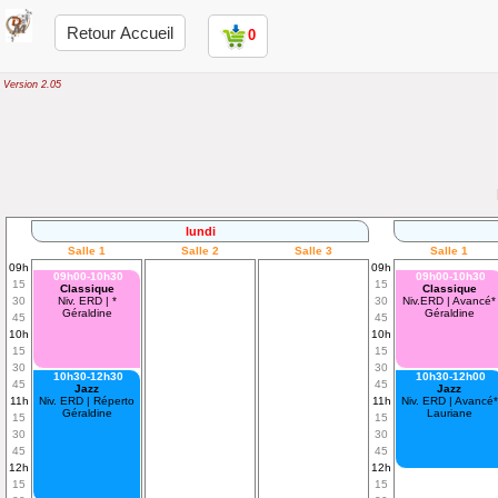
Retour Accueil
0
Version 2.05
lundi
Salle 1
Salle 2
Salle 3
Salle 1
09h
09h
09h00-10h30
09h00-10h30
15
15
Classique
Classique
30
Niv. ERD | *
30
Niv.ERD | Avancé*
Géraldine
Géraldine
45
45
10h
10h
15
15
30
30
10h30-12h30
10h30-12h00
45
45
Jazz
Jazz
11h
Niv. ERD | Réperto
11h
Niv. ERD | Avancé*
Géraldine
Lauriane
15
15
30
30
45
45
12h
12h
15
15