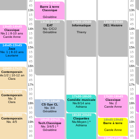
30
30
12h30-13h30
45
45
Barre à terre
13h
Classique
13h
15
15
Géraldine
30
30
13h30-16h30
13h30-15h30
13h30-15h30
45
45
EAT
Informatique
DE1 Histoire
13h45-14h45
14h
Niv. C/C/J
14h
Classique
Géraldine
Thierry
Niv.1 | 8-10 ans
15
15
Carole Anne
30
30
45
45
14h45-15h45
15h
15h
Jazz
Niv. 1 | 8-10 ans
15
15
Lauriane
30
30
45
45
16h
16h
16h00-17h15
15
15
Contemporain
Niv.1/2 | 10-12 an
30
30
Clara
45
45
17h
17h
15
15
17h15-18h30
30
30
Contemporain
17h30-18h30
17h30-18h45
Niv. 3
45
45
Comédie musicale
Classique
17h45-18h45
Clara
18h
Niv.8/14 ans
Niv. 2
18h
CS Gpe CL
Adriana
Carole Anne
15
Niv. 3/4
15
Géraldine
30
30
18h30-20h00
18h30-20h00
45
45
Contemporain
Claquettes
18h45-20h15
18h45-19h45
Niv. 4/5
19h
Niv.Moyen | *
19h
Tech.Classique
Barre à terre
Adriana
15
Niv. 3/4/5 | *
15
Géraldine
Carole Anne
30
30
45
45
19h45-21h00