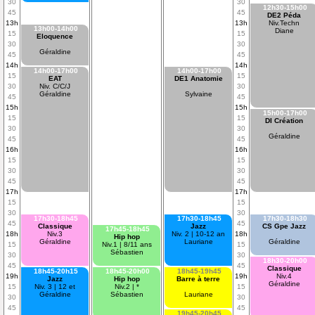
30
30
12h30-15h00
45
45
DE2 Péda
13h
13h
Niv.Techn
13h00-14h00
Diane
15
15
Eloquence
30
30
Géraldine
45
45
14h
14h
14h00-17h00
14h00-17h00
15
15
EAT
DE1 Anatomie
30
Niv. C/C/J
30
Géraldine
Sylvaine
45
45
15h
15h
15h00-17h00
15
15
DI Création
30
30
Géraldine
45
45
16h
16h
15
15
30
30
45
45
17h
17h
15
15
30
30
17h30-18h45
17h30-18h45
17h30-18h30
45
45
Classique
Jazz
CS Gpe Jazz
17h45-18h45
18h
Niv.3
Niv. 2 | 10-12 an
18h
Hip hop
Géraldine
Lauriane
Géraldine
15
Niv.1 | 8/11 ans
15
Sébastien
30
30
18h30-20h00
45
45
Classique
18h45-20h15
18h45-20h00
18h45-19h45
19h
19h
Niv.4
Jazz
Hip hop
Barre à terre
Géraldine
15
Niv. 3 | 12 et
Niv.2 | *
15
Géraldine
Sébastien
Lauriane
30
30
45
45
19h45-20h45