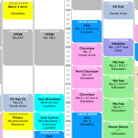
30
12h30-13h30
12h30-13h30
45
Barre à terre
CS Soli
13h
Géraldine
Carole Anne
15
30
13h30-14h45
45
Jazz
14h
Niv. 2 | 10/12 an
14h00-16h00
14h00-16h00
Lauriane
15
CFDM
CFDM
Niv.EAT
Niv. DE1
30
14h30-15h30
45
Initiation
14h45-16h00
15h
Niv.. | 6-7 ans
Classique
Clara
15
Niv. 2
Carole Anne
30
15h30-16h30
45
Hip hop
16h
Niv.1 | 8/11 *
16h00-17h15
Sébastien
15
Tech.Classique
30
Niv.1/2
16h30-17h45
Géraldine
45
Hip hop
17h
Niv.2 | 11/14*
Sébastien
15
17h15-18h30
30
Classique
17h30-18h30
17h30-18h30
45
Niv.3 | 12 ans e
CS Gpe CL
Jazz Broadway
17h45-19h00
Géraldine
Niv.1/2
Niv.8-14 ans
18h
Hip hop
Carole Anne
Lauriane
15
Niv.3 | *
Sébastien
30
18h30-19h30
18h30-19h30
18h30-20h00
45
Pilates
Jazz Lyrical
Jazz
Niv.Ado/adulte
Niv.Ado/adult. |
19h
Niv. 3
19h00-20h00
Marianne
deb/moye
Géraldine
15
House Dance
Lauriane
30
| *
19h30-21h00
Sébastien
45
Jazz