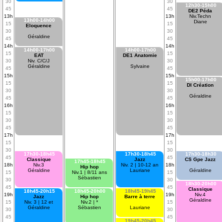
30
30
12h30-15h00
45
45
DE2 Péda
13h
13h
Niv.Techn
13h00-14h00
Diane
15
15
Eloquence
30
30
Géraldine
45
45
14h
14h
14h00-17h00
14h00-17h00
15
15
EAT
DE1 Anatomie
30
Niv. C/C/J
30
Géraldine
Sylvaine
45
45
15h
15h
15h00-17h00
15
15
DI Création
30
30
Géraldine
45
45
16h
16h
15
15
30
30
45
45
17h
17h
15
15
30
30
17h30-18h45
17h30-18h45
17h30-18h30
45
45
Classique
Jazz
CS Gpe Jazz
17h45-18h45
18h
Niv.3
Niv. 2 | 10-12 an
18h
Hip hop
Géraldine
Lauriane
Géraldine
15
Niv.1 | 8/11 ans
15
Sébastien
30
30
18h30-20h00
45
45
Classique
18h45-20h15
18h45-20h00
18h45-19h45
19h
19h
Niv.4
Jazz
Hip hop
Barre à terre
Géraldine
15
Niv. 3 | 12 et
Niv.2 | *
15
Géraldine
Sébastien
Lauriane
30
30
45
45
19h45-20h45