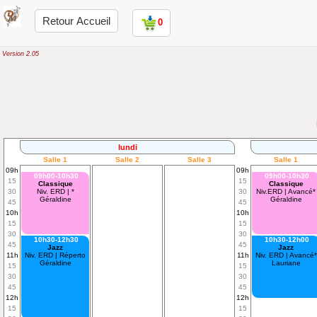
Retour Accueil
0
Version 2.05
lundi
Salle 1
Salle 2
Salle 3
Salle 1
09h
09h
09h00-10h30
09h00-10h30
15
15
Classique
Classique
30
Niv. ERD | *
30
Niv.ERD | Avancé*
Géraldine
Géraldine
45
45
10h
10h
15
15
30
30
10h30-12h30
10h30-12h00
45
45
Jazz
Jazz
11h
Niv. ERD | Réperto
11h
Niv. ERD | Avancé*
Géraldine
Lauriane
15
15
30
30
45
45
12h
12h
15
15