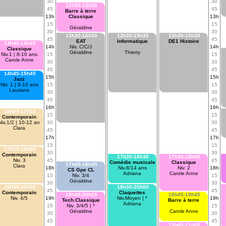
30
30
12h30-13h30
45
45
Barre à terre
13h
Classique
13h
15
15
Géraldine
30
30
13h30-16h30
13h30-15h30
13h30-15h30
45
45
EAT
Informatique
DE1 Histoire
13h45-14h45
14h
Niv. C/C/J
14h
Classique
Géraldine
Thierry
Niv.1 | 8-10 ans
15
15
Carole Anne
30
30
45
45
14h45-15h45
15h
15h
Jazz
Niv. 1 | 8-10 ans
15
15
Lauriane
30
30
45
45
16h
16h
16h00-17h15
15
15
Contemporain
Niv.1/2 | 10-12 an
30
30
Clara
45
45
17h
17h
15
15
17h15-18h30
30
30
Contemporain
17h30-18h30
17h30-18h45
Niv. 3
45
45
Comédie musicale
Classique
17h45-18h45
Clara
18h
Niv.8/14 ans
Niv. 2
18h
CS Gpe CL
Adriana
Carole Anne
15
Niv. 3/4
15
Géraldine
30
30
18h30-20h00
18h30-20h00
45
45
Contemporain
Claquettes
18h45-20h15
18h45-19h45
Niv. 4/5
19h
Niv.Moyen | *
19h
Tech.Classique
Barre à terre
Adriana
15
Niv. 3/4/5 | *
15
Géraldine
Carole Anne
30
30
45
45
19h45-21h00