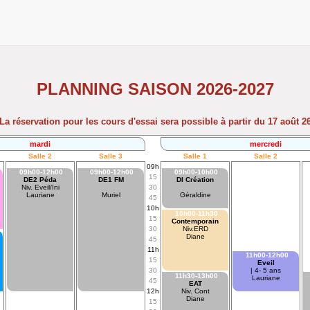
PLANNING SAISON 2026-2027
La réservation pour les cours d'essai sera possible à partir du 17 août 2
mardi
mercredi
Salle 2
Salle 3
Salle 1
Salle 2
09h
09h00-12h00
09h00-12h00
09h00-10h00
15
DE2 Péda
DE1 FM
DI Création
Niv. Eveil/Ini
30
Lauriane
Muriel
Géraldine
45
10h
10h00-11h30
15
Contemporain
30
Niv.ERD
Diane
45
11h
11h00-12h00
15
Eveil
30
| 4- 5 ans
11h30-13h00
Lauriane
45
EAT
12h
Niv. Cont
Diane
15