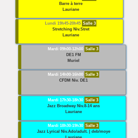
Barre à terre
Lauriane
Lundi 19h45-20h45
Salle 3
Stretching
Niv.Stret
Lauriane
Mardi 09h00-12h00
Salle 3
DE1 FM
Muriel
Mardi 14h00-16h00
Salle 3
CFDM
Niv. DE1
Mardi 17h30-18h30
Salle 3
Jazz Broadway
Niv.8-14 ans
Lauriane
Mardi 18h30-19h30
Salle 3
Jazz Lyrical
Niv.Ado/adult. | deb/moye
Lauriane