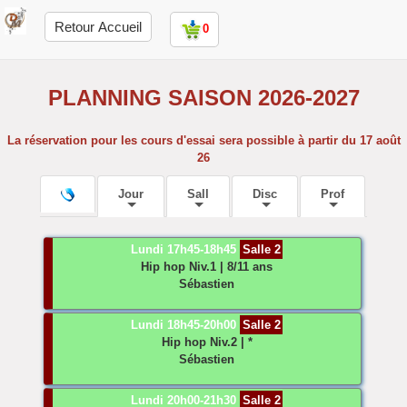
Retour Accueil
0
PLANNING SAISON 2026-2027
La réservation pour les cours d'essai sera possible à partir du 17 août
26
Jour
Sall
Disc
Prof
Lundi 17h45-18h45
Salle 2
Hip hop
Niv.1 | 8/11 ans
Sébastien
Lundi 18h45-20h00
Salle 2
Hip hop
Niv.2 | *
Sébastien
Lundi 20h00-21h30
Salle 2